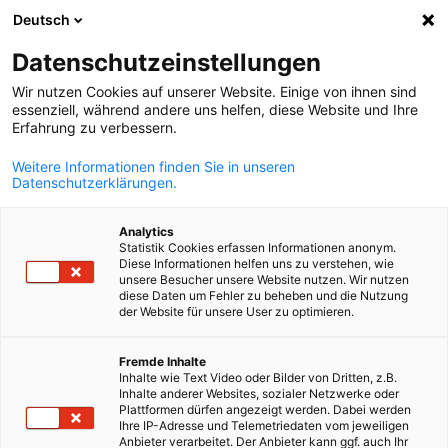
Deutsch
Suche öffnen
Navi
Ein
Datenschutzeinstellungen
Wir nutzen Cookies auf unserer Website. Einige von ihnen sind
essenziell, während andere uns helfen, diese Website und Ihre
Erfahrung zu verbessern.
Weitere Informationen finden Sie in unseren
Datenschutzerklärungen.
Analytics
Statistik Cookies erfassen Informationen anonym.
Diese Informationen helfen uns zu verstehen, wie
© Shutterstock
unsere Besucher unsere Website nutzen. Wir nutzen
In Company
diese Daten um Fehler zu beheben und die Nutzung
der Website für unsere User zu optimieren.
German
Fremde Inhalte
Die AHK Brasilien | Rio de Janeiro entwickelt maßgeschneidert
Inhalte wie Text Video oder Bilder von Dritten, z.B.
Unternehmensschulungen, die auf die Energiewende und
Inhalte anderer Websites, sozialer Netzwerke oder
Plattformen dürfen angezeigt werden. Dabei werden
strategischen Ziele des jeweiligen Unternehmens abgestimmt
Ihre IP-Adresse und Telemetriedaten vom jeweiligen
sind. Seit mehr als 106 Jahren fördert sie die Qualifizierung mit
Anbieter verarbeitet. Der Anbieter kann ggf. auch Ihr