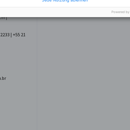
to
Powered by
in |
2233 | +55 21
.br
da Barreto auf der LinkedIn gehen