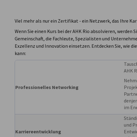
Brazil - Rio de
Janeiro
Viel mehr als nur ein Zertifikat - ein Netzwerk, das Ihre Ka
Wenn Sie einen Kurs bei der AHK Rio absolvieren, werden S
Gemeinschaft, die Fachleute, Spezialisten und Unternehmen
Exzellenz und Innovation einsetzen. Entdecken Sie, wie d
kann:
Tausch
AHK R
Nehmen
Professionelles Networking
Projek
Partn
denjen
im En
Ständ
und Pr
Karriereentwicklung
Entwic