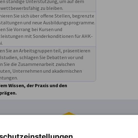
ten ständige Unterstützung, um auf dem
 wettbewerbsfähig zu bleiben.
ieren Sie sich über offene Stellen, begrenzte
staltungen und neue Ausbildungsprogramme.
en Sie Vorrang bei Kursen und
tleistungen mit Sonderkonditionen für AHK-
i.
 Sie an Arbeitsgruppen teil, präsentieren
llstudien, schlagen Sie Debatten vor und
rn Sie die Zusammenarbeit zwischen
euten, Unternehmen und akademischen
chtungen.
dem Wissen, der Praxis und den
 prägen.
schutzeinstellungen