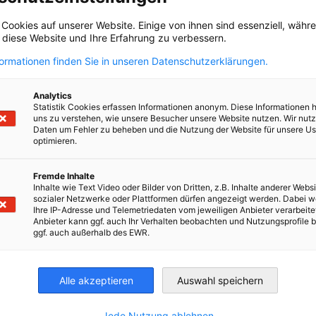
 Cookies auf unserer Website. Einige von ihnen sind essenziell, wäh
, diese Website und Ihre Erfahrung zu verbessern.
nhalt kann nicht angezeigt werd
formationen finden Sie in unseren Datenschutzerklärungen.
Analytics
lt anzuzeigen, erlauben Sie in den Datenschutzeinstellungen
Statistik Cookies erfassen Informationen anonym. Diese Informationen 
uns zu verstehen, wie unsere Besucher unsere Website nutzen. Wir nut
von Inhalten Dritter.
Daten um Fehler zu beheben und die Nutzung der Website für unsere Us
optimieren.
Fremde Inhalte
DATENSCHUTZEINSTELLUNGEN ÄNDERN
Inhalte wie Text Video oder Bilder von Dritten, z.B. Inhalte anderer Websi
sozialer Netzwerke oder Plattformen dürfen angezeigt werden. Dabei 
Ihre IP-Adresse und Telemetriedaten vom jeweiligen Anbieter verarbeite
Anbieter kann ggf. auch Ihr Verhalten beobachten und Nutzungsprofile b
ggf. auch außerhalb des EWR.
Alle akzeptieren
Auswahl speichern
Jede Nutzung ablehnen