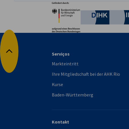
Partner
Bundesministerium für W
Deutsche 
Serviços
Nach oben
Markteintritt
Ihre Mitgliedschaft bei der AHK Rio
Kurse
Baden-Württemberg
Kontakt