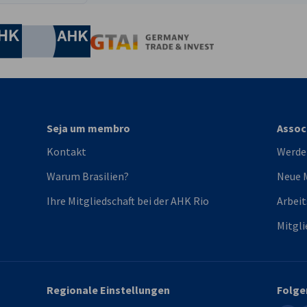
irtschaft und Energie
Industrie- und Handelskammer
Industrie- und Handelskammer
AHK.de
Germany Trade & In
Seja um membro
Assoc
Kontakt
Werden
Warum Brasilien?
Neue M
Ihre Mitgliedschaft bei der AHK Rio
Arbei
Mitgli
Regionale Einstellungen
Folge