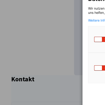
Wir nutzen
uns helfen
I
Weitere In
Um den Inha
Kontakt