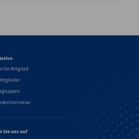
vest
iativo
 Sie Mitglied
itglieder
tsgruppen
ederinterviews
n Sie uns auf