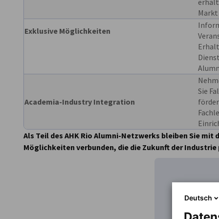
erhal
Markt
Inform
Exklusive Möglichkeiten
Veran
Erhalt
Diens
Alumn
Nehmen
Sie Fa
Academia-Industry Integration
förde
Fachl
Einri
Als Teil des AHK Rio Alumni-Netzwerks bleiben Sie mit 
Möglichkeiten verbunden, die die Zukunft der Industrie
Deutsch
Daten