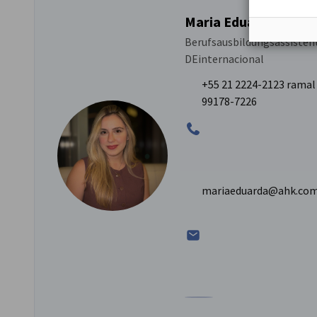
Maria Eduarda Barre
Berufsausbildungsassistent
DEinternacional
+55 21 2224-2123 ramal 
99178-7226
mariaeduarda@ahk.com
Zum Profil von Maria Eduar