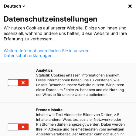
Deutsch
Suche öffnen
Navi
Ein
Datenschutzeinstellungen
Wir nutzen Cookies auf unserer Website. Einige von ihnen sind
essenziell, während andere uns helfen, diese Website und Ihre
Erfahrung zu verbessern.
Weitere Informationen finden Sie in unseren
Datenschutzerklärungen.
Analytics
Statistik Cookies erfassen Informationen anonym.
Diese Informationen helfen uns zu verstehen, wie
News
15/05/2026
unsere Besucher unsere Website nutzen. Wir nutzen
diese Daten um Fehler zu beheben und die Nutzung
der Website für unsere User zu optimieren.
1° Vorstandssitzung der AHK
German
Fremde Inhalte
Brasilien | Rio de Janeiro im
Inhalte wie Text Video oder Bilder von Dritten, z.B.
Inhalte anderer Websites, sozialer Netzwerke oder
Jahr 2026
Plattformen dürfen angezeigt werden. Dabei werden
Ihre IP-Adresse und Telemetriedaten vom jeweiligen
Anbieter verarbeitet. Der Anbieter kann ggf. auch Ihr