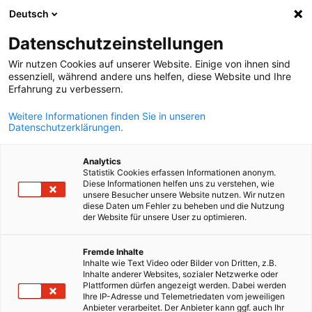
Deutsch
Suche öffnen
Navi
Ein
Datenschutzeinstellungen
Wir nutzen Cookies auf unserer Website. Einige von ihnen sind
essenziell, während andere uns helfen, diese Website und Ihre
Erfahrung zu verbessern.
Weitere Informationen finden Sie in unseren
Datenschutzerklärungen.
Analytics
Statistik Cookies erfassen Informationen anonym.
Diese Informationen helfen uns zu verstehen, wie
© Shutterstock
unsere Besucher unsere Website nutzen. Wir nutzen
Lernen Sie Baden-Württember
diese Daten um Fehler zu beheben und die Nutzung
der Website für unsere User zu optimieren.
kennen
German
Fremde Inhalte
Inhalte wie Text Video oder Bilder von Dritten, z.B.
Inhalte anderer Websites, sozialer Netzwerke oder
Baden-Württemberg (BW) zählt zu den bedeutendsten
Plattformen dürfen angezeigt werden. Dabei werden
Wirtschaftsstandorten in Deutschland und Europa.
Ihre IP-Adresse und Telemetriedaten vom jeweiligen
Anbieter verarbeitet. Der Anbieter kann ggf. auch Ihr