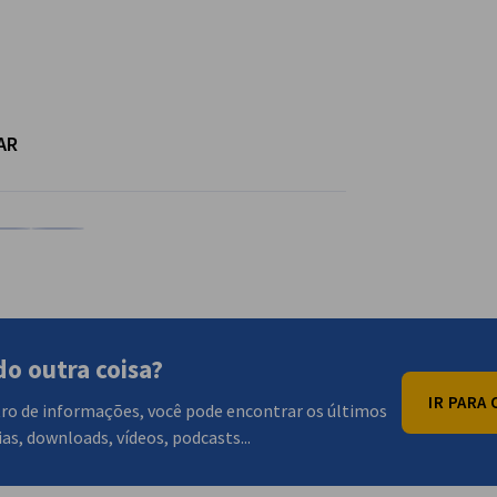
AR
ataform%
m %plataform%
lhar em %plataform%
mpartilhar em %plataform%
Copiar URL para a área de transferência
o outra coisa?
IR PARA 
ro de informações, você pode encontrar os últimos
as, downloads, vídeos, podcasts...