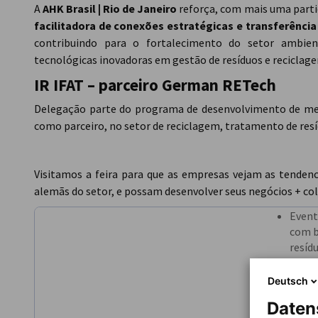
A
AHK Brasil | Rio de Janeiro
reforça, com mais uma partic
facilitadora de conexões estratégicas e transferênci
contribuindo para o fortalecimento do setor ambie
tecnológicas inovadoras em gestão de resíduos e reciclag
IR IFAT – parceiro German RETech
Delegação parte do programa de desenvolvimento de 
como parceiro, no setor de reciclagem, tratamento de resí
Visitamos a feira para que as empresas vejam as tende
alemãs do setor, e possam desenvolver seus negócios + c
Event
com b
resíd
Black
Dopps
Deutsch
Herme
Daten
Visit