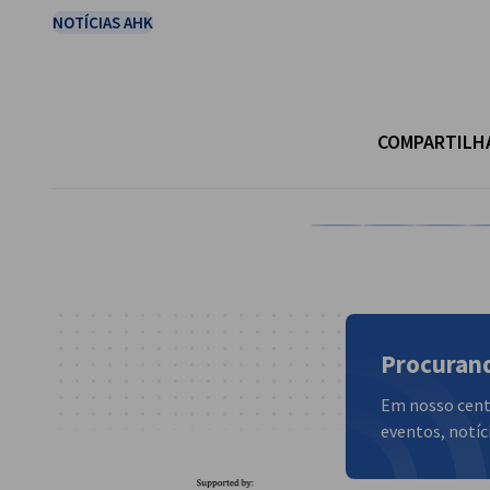
NOTÍCIAS AHK
COMPARTILH
Compartilhar em %pl
Compartilhar e
Comparti
Co
Procurand
Em nosso cent
eventos, notíci