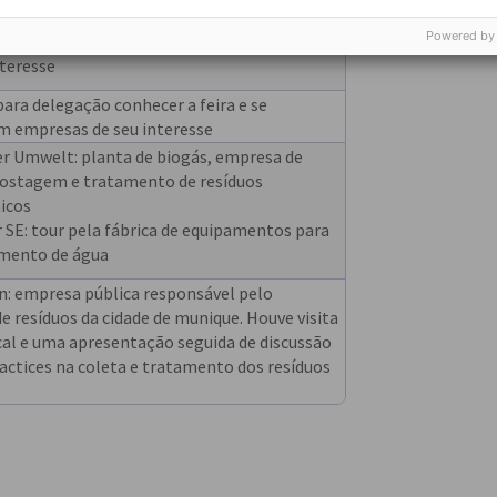
riormente agenda livre para delegação
Powered by
cer a feira e se encontrar com empresas de
nteresse
para delegação conhecer a feira e se
m empresas de seu interesse
r Umwelt: planta de biogás, empresa de
stagem e tratamento de resíduos
nicos
 SE: tour pela fábrica de equipamentos para
mento de água
 empresa pública responsável pelo
 resíduos da cidade de munique. Houve visita
cal e uma apresentação seguida de discussão
actices na coleta e tratamento dos resíduos