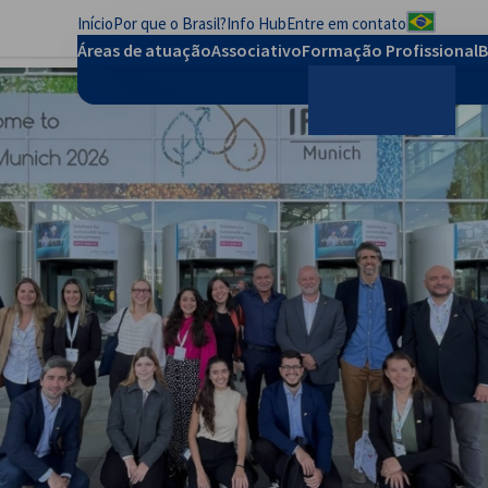
Início
Por que o Brasil?
Info Hub
Entre em contato
Preferên
Áreas de atuação
Associativo
Formação Profissional
B
Pesquisar