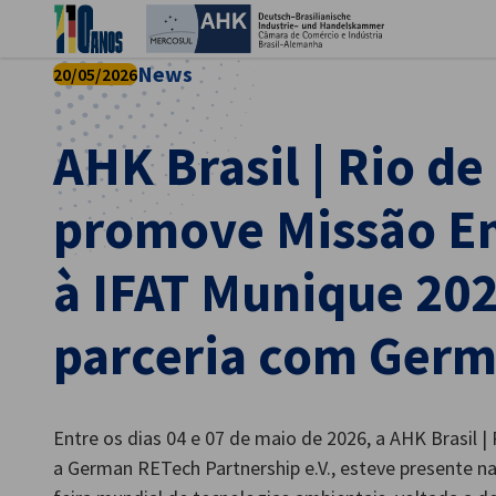
Fec
News
20/05/2026
AHK Brasil | Rio de
promove Missão E
à IFAT Munique 20
parceria com Germ
Portuguese
Entre os dias 04 e 07 de maio de 2026, a AHK Brasil |
a German RETech Partnership e.V., esteve presente na