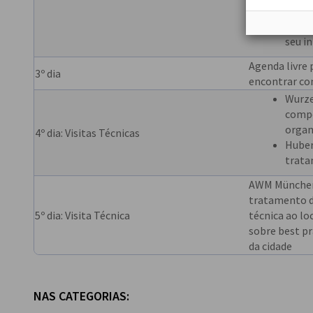
Poste
conhe
seu i
Agenda livre 
3º dia
encontrar co
Wurze
compo
orga
4º dia: Visitas Técnicas
Huber
trata
AWM München:
tratamento de
5º dia: Visita Técnica
técnica ao lo
sobre best pr
da cidade
NAS CATEGORIAS: