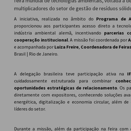
feira mundial de tecnologias ambientais, voltada a d
Brazil - Rio de
multiplicadores do setor de gestão de resíduos sólid
Janeiro
A iniciativa, realizada no âmbito do
Programa de A
proporcionou aos participantes acesso direto a tecno
indústria ambiental alemã, incentivando
parcerias c
cooperação institucional
. A missão foi coordenada por
A
e acompanhada por
Luiza Freire
,
Coordenadora de Feiras 
Brasil | Rio de Janeiro.
A delegação brasileira teve participação ativa na
I
cuidadosamente estruturada para combinar
conhec
oportunidades estratégicas de relacionamento
. Os p
diretamente com expositores, conhecendo soluções ava
energética, digitalização e economia circular, além 
líderes do setor.
Durante a missão, além da participação na feira com 