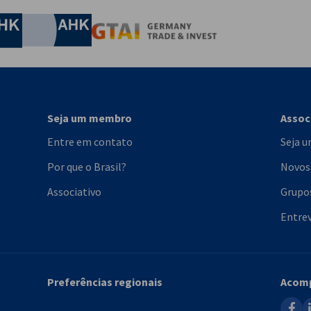
nomic Affairs and Energy
Chamber of Commerce and Industry
hamber of Commerce and Industry
AHK.de
Germany Trade & In
Seja um membro
Assoc
Entre em contato
Seja 
Por que o Brasil?
Novos
Associativo
Grupo
Entrev
Preferências regionais
Acomp
faceb
l