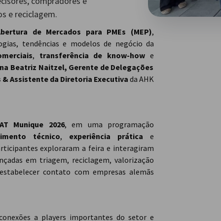
ecisores, compradores e
os e reciclagem.
bertura de Mercados para PMEs (MEP)
,
logias, tendências e modelos de negócio da
omerciais
,
transferência de know-how
e
na Beatriz Naitzel, Gerente de Delegações
& Assistente da Diretoria Executiva
da AHK
FAT Munique 2026
, em uma programação
imento técnico
,
experiência prática
e
articipantes exploraram a feira e interagiram
nçadas em triagem, reciclagem, valorização
de estabelecer contato com empresas alemãs
conexões a players importantes do setor e