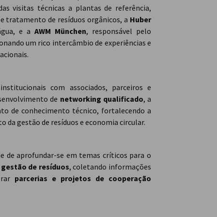
as visitas técnicas a plantas de referência,
e tratamento de resíduos orgânicos, a
Huber
água, e a
AWM München
, responsável pelo
onando um rico intercâmbio de experiências e
acionais.
stitucionais com associados, parceiros e
esenvolvimento de
networking qualificado
, a
nto de conhecimento técnico, fortalecendo a
o da gestão de resíduos e economia circular.
de de aprofundar-se em temas críticos para o
 gestão de resíduos
, coletando informações
erar
parcerias e projetos de cooperação