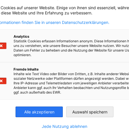
 suas atuações de mercado: UNIDO (braço da
 Cookies auf unserer Website. Einige von ihnen sind essenziell, wäh
ara Desenvolvimento das Indústrias), GIZ
, diese Website und Ihre Erfahrung zu verbessern.
l, PREVENT Waste Alliance, ISWA
rnational Solid Waste Association), GTAI,
formationen finden Sie in unseren Datenschutzerklärungen.
erband Biogas (associação de biogás da AL) e
t Bundesamt (UBA - Agência Federal do
Analytics
Ambiente da AL)
Statistik Cookies erfassen Informationen anonym. Diese Informationen 
uns zu verstehen, wie unsere Besucher unsere Website nutzen. Wir nut
cipação no evento de Get Together do VDMA
Daten um Fehler zu beheben und die Nutzung der Website für unsere Us
r com associados da RETech, parceiros,
optimieren.
os da organização da IFAT e a delegação
oficial
Fremde Inhalte
Inhalte wie Text Video oder Bilder von Dritten, z.B. Inhalte anderer Websi
as a empresas estratégicas para
sozialer Netzwerke oder Plattformen dürfen angezeigt werden. Dabei 
undamento em key topics do setor.
Ihre IP-Adresse und Telemetriedaten vom jeweiligen Anbieter verarbeite
Anbieter kann ggf. auch Ihr Verhalten beobachten und Nutzungsprofile b
sas: BlackForest, Nehlsen, Huber, Compost
ggf. auch außerhalb des EWR.
ms, FAUN Group, FIMA Industries.
 tratados: EPR e regulamentação, relação
-eficiência no tratamento de resíduos,
Alle akzeptieren
Auswahl speichern
os sanitários, tratamento de resíduos
icos, coleta e limpeza, infraestrutura de
Jede Nutzung ablehnen
o de resíduos.