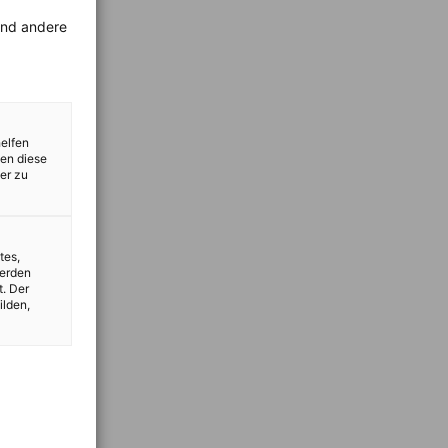
rend andere
helfen
zen diese
er zu
tes,
werden
t. Der
ilden,