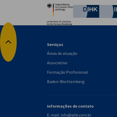
Parceiros
Federal Ministry for Eco
German C
Serviços
Voltar para o topo
Áreas de atuação
Associativo
Formação Profissional
Baden-Württemberg
Informações de contato
E-mail:
info@ahk.com.br