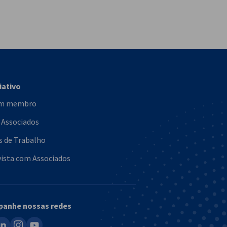
vest
iativo
um membro
 Associados
s de Trabalho
ista com Associados
anhe nossas redes
ook
inkedin
instagram
youtube