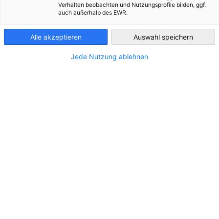
Brazil - Rio de
Verhalten beobachten und Nutzungsprofile bilden, ggf.
Janeiro
auch außerhalb des EWR.
Alle akzeptieren
Auswahl speichern
Jede Nutzung ablehnen
EIC Connect Energy Brazil 2026
13 de agosto de 2026 – AQWA Corporate | Rio de
EVENTO
Janeiro
EVENTO APOIADO
Registre-se agora