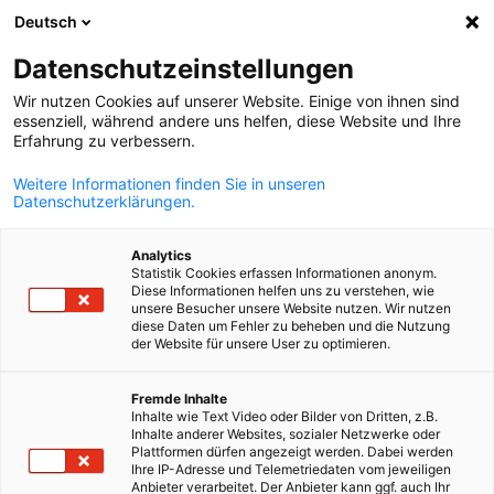
Deutsch
Abra a pesqui
Abra
Fec
Eventos
Datenschutzeinstellungen
Wir nutzen Cookies auf unserer Website. Einige von ihnen sind
Eventos AHK Brasil | Rio de Janeiro
essenziell, während andere uns helfen, diese Website und Ihre
Erfahrung zu verbessern.
Weitere Informationen finden Sie in unseren
Datenschutzerklärungen.
Mostrar filtros e classificação
Analytics
Opções de filtro atualizadas com sucesso
Statistik Cookies erfassen Informationen anonym.
Diese Informationen helfen uns zu verstehen, wie
unsere Besucher unsere Website nutzen. Wir nutzen
diese Daten um Fehler zu beheben und die Nutzung
der Website für unsere User zu optimieren.
Portuguese
Fremde Inhalte
Inhalte wie Text Video oder Bilder von Dritten, z.B.
Inhalte anderer Websites, sozialer Netzwerke oder
Plattformen dürfen angezeigt werden. Dabei werden
Ihre IP-Adresse und Telemetriedaten vom jeweiligen
Anbieter verarbeitet. Der Anbieter kann ggf. auch Ihr