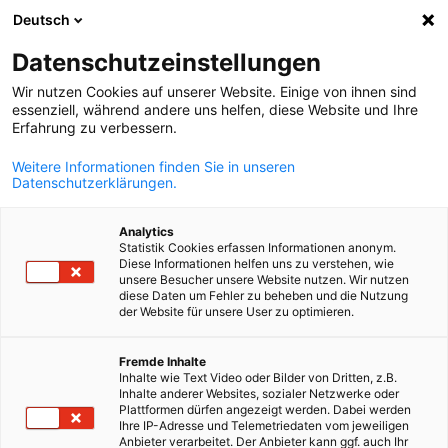
Deutsch
Abra a pesqui
Abra
Fec
Datenschutzeinstellungen
Wir nutzen Cookies auf unserer Website. Einige von ihnen sind
essenziell, während andere uns helfen, diese Website und Ihre
Erfahrung zu verbessern.
Weitere Informationen finden Sie in unseren
Datenschutzerklärungen.
Analytics
Statistik Cookies erfassen Informationen anonym.
Diese Informationen helfen uns zu verstehen, wie
Event
08/06/2026
unsere Besucher unsere Website nutzen. Wir nutzen
diese Daten um Fehler zu beheben und die Nutzung
der Website für unsere User zu optimieren.
Delegação Empresarial de
Portuguese
Fremde Inhalte
Berlim ao Brasil
Inhalte wie Text Video oder Bilder von Dritten, z.B.
Inhalte anderer Websites, sozialer Netzwerke oder
Plattformen dürfen angezeigt werden. Dabei werden
Ihre IP-Adresse und Telemetriedaten vom jeweiligen
08 e 09 de junho | Rio de Janeiro
Anbieter verarbeitet. Der Anbieter kann ggf. auch Ihr